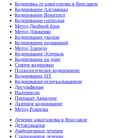
Кодировка от алкоголизма в Ярославле
Кодирование Алгоминал
Кодирование Вивитрол
Кодирование гипнозом
Метод Двойной блок
Метод Довженко
Кодирование уколом
Кодирование подшивкой
Метод Торпедо
Кодирование Эспераль
Кодирование на дому
Снятие кодировки
Психологическое кодирование
Кодирование SIT
Кодирование иглоукалыванием
Дисульфирам
Налтрексон
Препарат Аквилонг
Лазерное кодирование
Метод Рожнова
Лечение алкоголизма в Ярославле
Детоксикация
Амбулаторное лечение
Стационарное лечение