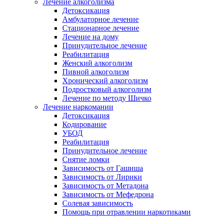
Лечение алкоголизма
Детоксикация
Амбулаторное лечение
Стационарное лечение
Лечение на дому
Принудительное лечение
Реабилитация
Женский алкоголизм
Пивной алкоголизм
Хронический алкоголизм
Подростковый алкоголизм
Лечение по методу Шичко
Лечение наркомании
Детоксикация
Кодирование
УБОД
Реабилитация
Принудительное лечение
Снятие ломки
Зависимость от Гашиша
Зависимость от Лирики
Зависимость от Метадона
Зависимость от Мефедрона
Солевая зависимость
Помощь при отравлении наркотиками