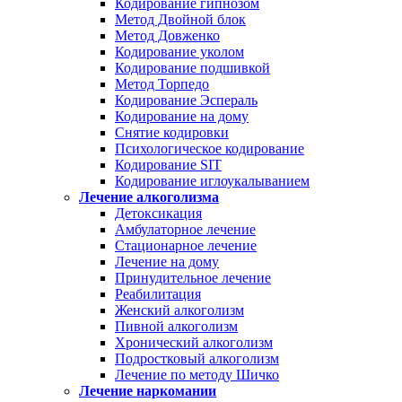
Кодирование гипнозом
Метод Двойной блок
Метод Довженко
Кодирование уколом
Кодирование подшивкой
Метод Торпедо
Кодирование Эспераль
Кодирование на дому
Снятие кодировки
Психологическое кодирование
Кодирование SIT
Кодирование иглоукалыванием
Лечение алкоголизма
Детоксикация
Амбулаторное лечение
Стационарное лечение
Лечение на дому
Принудительное лечение
Реабилитация
Женский алкоголизм
Пивной алкоголизм
Хронический алкоголизм
Подростковый алкоголизм
Лечение по методу Шичко
Лечение наркомании