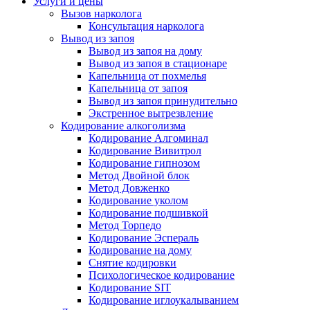
Услуги и цены
Вызов нарколога
Консультация нарколога
Вывод из запоя
Вывод из запоя на дому
Вывод из запоя в стационаре
Капельница от похмелья
Капельница от запоя
Вывод из запоя принудительно
Экстренное вытрезвление
Кодирование алкоголизма
Кодирование Алгоминал
Кодирование Вивитрол
Кодирование гипнозом
Метод Двойной блок
Метод Довженко
Кодирование уколом
Кодирование подшивкой
Метод Торпедо
Кодирование Эспераль
Кодирование на дому
Снятие кодировки
Психологическое кодирование
Кодирование SIT
Кодирование иглоукалыванием