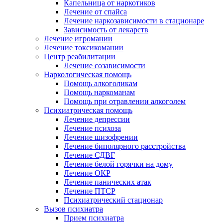
Капельница от наркотиков
Лечение от спайса
Лечение наркозависимости в стационаре
Зависимость от лекарств
Лечение игромании
Лечение токсикомании
Центр реабилитации
Лечение созависимости
Наркологическая помощь
Помощь алкоголикам
Помощь наркоманам
Помощь при отравлении алкоголем
Психиатрическая помощь
Лечение депрессии
Лечение психоза
Лечение шизофрении
Лечение биполярного расстройства
Лечение СДВГ
Лечение белой горячки на дому
Лечение ОКР
Лечение панических атак
Лечение ПТСР
Психиатрический стационар
Вызов психиатра
Прием психиатра