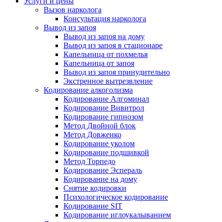
Услуги и цены
Вызов нарколога
Консультация нарколога
Вывод из запоя
Вывод из запоя на дому
Вывод из запоя в стационаре
Капельница от похмелья
Капельница от запоя
Вывод из запоя принудительно
Экстренное вытрезвление
Кодирование алкоголизма
Кодирование Алгоминал
Кодирование Вивитрол
Кодирование гипнозом
Метод Двойной блок
Метод Довженко
Кодирование уколом
Кодирование подшивкой
Метод Торпедо
Кодирование Эспераль
Кодирование на дому
Снятие кодировки
Психологическое кодирование
Кодирование SIT
Кодирование иглоукалыванием