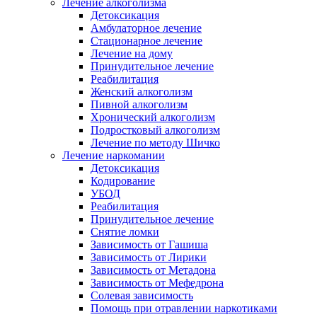
Лечение алкоголизма
Детоксикация
Амбулаторное лечение
Стационарное лечение
Лечение на дому
Принудительное лечение
Реабилитация
Женский алкоголизм
Пивной алкоголизм
Хронический алкоголизм
Подростковый алкоголизм
Лечение по методу Шичко
Лечение наркомании
Детоксикация
Кодирование
УБОД
Реабилитация
Принудительное лечение
Снятие ломки
Зависимость от Гашиша
Зависимость от Лирики
Зависимость от Метадона
Зависимость от Мефедрона
Солевая зависимость
Помощь при отравлении наркотиками