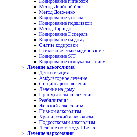
Кодирование гипнозом
Метод Двойной блок
Метод Довженко
Кодирование уколом
Кодирование подшивкой
Метод Торпедо
Кодирование Эспераль
Кодирование на дому
Снятие кодировки
Психологическое кодирование
Кодирование SIT
Кодирование иглоукалыванием
Лечение алкоголизма
Детоксикация
Амбулаторное лечение
Стационарное лечение
Лечение на дому
Принудительное лечение
Реабилитация
Женский алкоголизм
Пивной алкоголизм
Хронический алкоголизм
Подростковый алкоголизм
Лечение по методу Шичко
Лечение наркомании