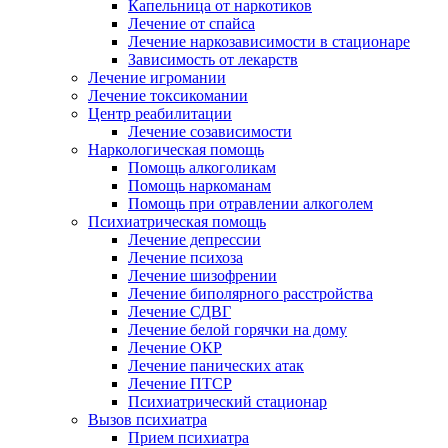
Капельница от наркотиков
Лечение от спайса
Лечение наркозависимости в стационаре
Зависимость от лекарств
Лечение игромании
Лечение токсикомании
Центр реабилитации
Лечение созависимости
Наркологическая помощь
Помощь алкоголикам
Помощь наркоманам
Помощь при отравлении алкоголем
Психиатрическая помощь
Лечение депрессии
Лечение психоза
Лечение шизофрении
Лечение биполярного расстройства
Лечение СДВГ
Лечение белой горячки на дому
Лечение ОКР
Лечение панических атак
Лечение ПТСР
Психиатрический стационар
Вызов психиатра
Прием психиатра