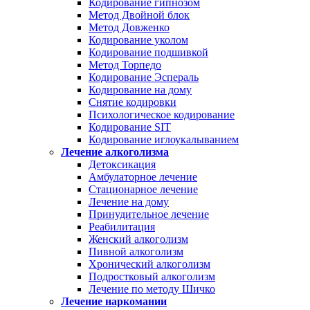
Кодирование гипнозом
Метод Двойной блок
Метод Довженко
Кодирование уколом
Кодирование подшивкой
Метод Торпедо
Кодирование Эспераль
Кодирование на дому
Снятие кодировки
Психологическое кодирование
Кодирование SIT
Кодирование иглоукалыванием
Лечение алкоголизма
Детоксикация
Амбулаторное лечение
Стационарное лечение
Лечение на дому
Принудительное лечение
Реабилитация
Женский алкоголизм
Пивной алкоголизм
Хронический алкоголизм
Подростковый алкоголизм
Лечение по методу Шичко
Лечение наркомании