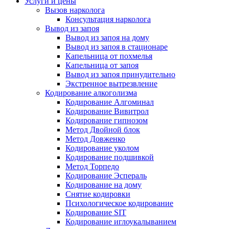
Услуги и цены
Вызов нарколога
Консультация нарколога
Вывод из запоя
Вывод из запоя на дому
Вывод из запоя в стационаре
Капельница от похмелья
Капельница от запоя
Вывод из запоя принудительно
Экстренное вытрезвление
Кодирование алкоголизма
Кодирование Алгоминал
Кодирование Вивитрол
Кодирование гипнозом
Метод Двойной блок
Метод Довженко
Кодирование уколом
Кодирование подшивкой
Метод Торпедо
Кодирование Эспераль
Кодирование на дому
Снятие кодировки
Психологическое кодирование
Кодирование SIT
Кодирование иглоукалыванием