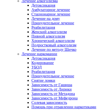
Лечение алкоголизма
Детоксикация
Амбулаторное лечение
Стационарное лечение
Лечение на дому
Принудительное лечение
Реабилитация
Женский алкоголизм
Пивной алкоголизм
Хронический алкоголизм
Подростковый алкоголизм
Лечение по методу Шичко
Лечение наркомании
Детоксикация
Кодирование
УБОД
Реабилитация
Принудительное лечение
Снятие ломки
Зависимость от Гашиша
Зависимость от Лирики
Зависимость от Метадона
Зависимость от Мефедрона
Солевая зависимость
Помощь при отравлении наркотиками