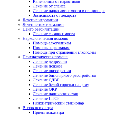
Капельница от наркотиков
Лечение от спайса
Лечение наркозависимости в стационаре
Зависимость от лекарств
Лечение игромании
Лечение токсикомании
Центр реабилитации
Лечение созависимости
Наркологическая помощь
Помощь алкоголикам
Помощь наркоманам
Помощь при отравлении алкоголем
Психиатрическая помощь
Лечение депрессии
Лечение психоза
Лечение шизофрении
Лечение биполярного расстройства
Лечение СДВГ
Лечение белой горячки на дому
Лечение ОКР
Лечение панических атак
Лечение ПТСР
Психиатрический стационар
Вызов психиатра
Прием психиатра