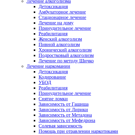
Лечение алкоголизма
Детоксикация
Амбулаторное лечение
Стационарное лечение
Лечение на дому
Принудительное лечение
Реабилитация
Женский алкоголизм
Пивной алкоголизм
Хронический алкоголизм
Подростковый алкоголизм
Лечение по методу Шичко
Лечение наркомании
Детоксикация
Кодирование
УБОД
Реабилитация
Принудительное лечение
Снятие ломки
Зависимость от Гашиша
Зависимость от Лирики
Зависимость от Метадона
Зависимость от Мефедрона
Солевая зависимость
Помощь при отравлении наркотиками