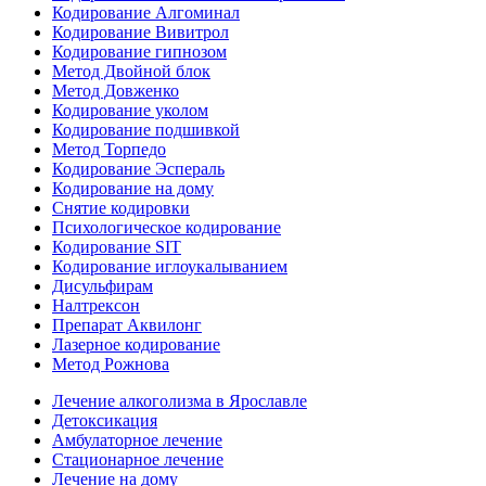
Кодирование Алгоминал
Кодирование Вивитрол
Кодирование гипнозом
Метод Двойной блок
Метод Довженко
Кодирование уколом
Кодирование подшивкой
Метод Торпедо
Кодирование Эспераль
Кодирование на дому
Снятие кодировки
Психологическое кодирование
Кодирование SIT
Кодирование иглоукалыванием
Дисульфирам
Налтрексон
Препарат Аквилонг
Лазерное кодирование
Метод Рожнова
Лечение алкоголизма в Ярославле
Детоксикация
Амбулаторное лечение
Стационарное лечение
Лечение на дому