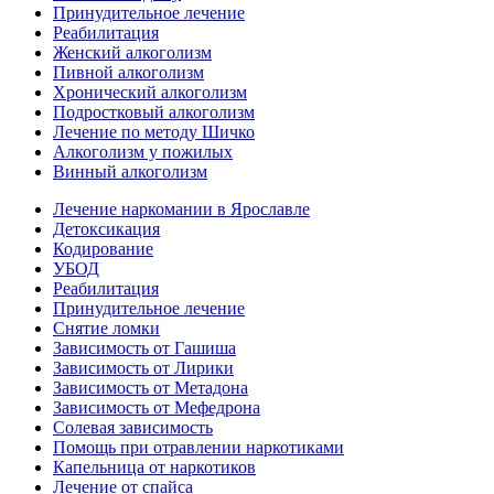
Принудительное лечение
Реабилитация
Женский алкоголизм
Пивной алкоголизм
Хронический алкоголизм
Подростковый алкоголизм
Лечение по методу Шичко
Алкоголизм у пожилых
Винный алкоголизм
Лечение наркомании в Ярославле
Детоксикация
Кодирование
УБОД
Реабилитация
Принудительное лечение
Снятие ломки
Зависимость от Гашиша
Зависимость от Лирики
Зависимость от Метадона
Зависимость от Мефедрона
Солевая зависимость
Помощь при отравлении наркотиками
Капельница от наркотиков
Лечение от спайса