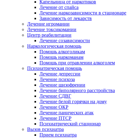
Капельница от наркотиков
Лечение от спайса
Лечение наркозависимости в стационаре
Зависимость от лекарств
Лечение игромании
Лечение токсикомании
Центр реабилитации
Лечение созависимости
Наркологическая помощь
Помощь алкоголикам
Помощь наркоманам
Помощь при отравлении алкоголем
Психиатрическая помощь
Лечение депрессии
Лечение психоза
Лечение шизофрении
Лечение биполярного расстройства
Лечение СДВГ
Лечение белой горячки на дому
Лечение ОКР
Лечение панических атак
Лечение ПТСР
Психиатрический стационар
Вызов психиатра
Прием психиатра