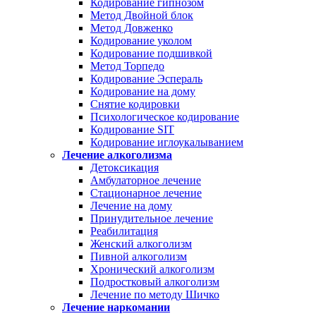
Кодирование гипнозом
Метод Двойной блок
Метод Довженко
Кодирование уколом
Кодирование подшивкой
Метод Торпедо
Кодирование Эспераль
Кодирование на дому
Снятие кодировки
Психологическое кодирование
Кодирование SIT
Кодирование иглоукалыванием
Лечение алкоголизма
Детоксикация
Амбулаторное лечение
Стационарное лечение
Лечение на дому
Принудительное лечение
Реабилитация
Женский алкоголизм
Пивной алкоголизм
Хронический алкоголизм
Подростковый алкоголизм
Лечение по методу Шичко
Лечение наркомании