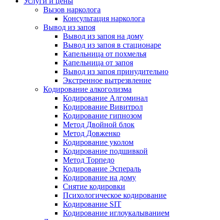
Услуги и цены
Вызов нарколога
Консультация нарколога
Вывод из запоя
Вывод из запоя на дому
Вывод из запоя в стационаре
Капельница от похмелья
Капельница от запоя
Вывод из запоя принудительно
Экстренное вытрезвление
Кодирование алкоголизма
Кодирование Алгоминал
Кодирование Вивитрол
Кодирование гипнозом
Метод Двойной блок
Метод Довженко
Кодирование уколом
Кодирование подшивкой
Метод Торпедо
Кодирование Эспераль
Кодирование на дому
Снятие кодировки
Психологическое кодирование
Кодирование SIT
Кодирование иглоукалыванием